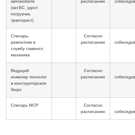
автомобиля
расписанию
собеседо
(кат.БС, удост.
погрузчик,
тракторист)
Слесарь-
Согласно
ремонтник в
расписанию
собеседо
службу главного
механика
Ведущий
Согласно
инженер технолог
расписанию
собеседо
в конструкторское
бюро
Слесарь МСР
Согласно
расписанию
собеседо