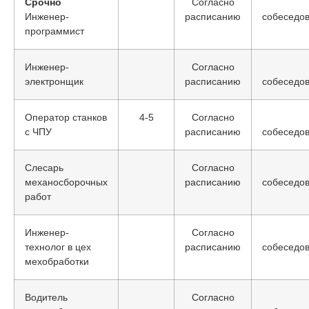
Срочно
Согласно
Инженер-
расписанию
собеседо
программист
Инженер-
Согласно
электронщик
расписанию
собеседо
Оператор станков
4-5
Согласно
с ЧПУ
расписанию
собеседо
Слесарь
Согласно
механосборочных
расписанию
собеседо
работ
Инженер-
Согласно
технолог в цех
расписанию
собеседо
мехобработки
Водитель
Согласно